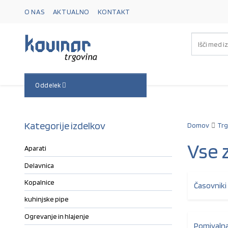
O NAS
AKTUALNO
KONTAKT
Skip to navigation
Skip to content
Oddelek
Kategorije izdelkov
Domov
Trg
Vse 
Aparati
Delavnica
Kopalnice
Časovniki
kuhinjske pipe
Ogrevanje in hlajenje
Pomivalna 