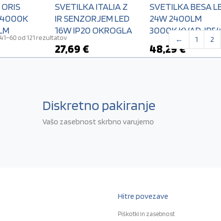
 ORIS
SVETILKA ITALIA Z
SVETILKA BESA L
 4000K
IR SENZORJEM LED
24W 2400LM
LM
16W IP20 OKROGLA
3000K KVAD. IP5
Razvrščeno po datumu
41–60 od 121 rezultatov
←
1
2
27,69
€
48,29
€
Diskretno pakiranje
Vašo zasebnost skrbno varujemo
Hitre povezave
Piškotki in zasebnost