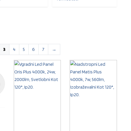
3
4
5
6
7
→