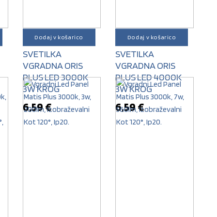
Dodaj v košarico
Dodaj v košarico
STROPNA
STROPNA
SVETILKA
SVETILKA
VGRADNA ORIS
VGRADNA ORIS
PLUS LED 3000K
PLUS LED 4000K
3W KROG
3W KROG
6,59
€
6,59
€