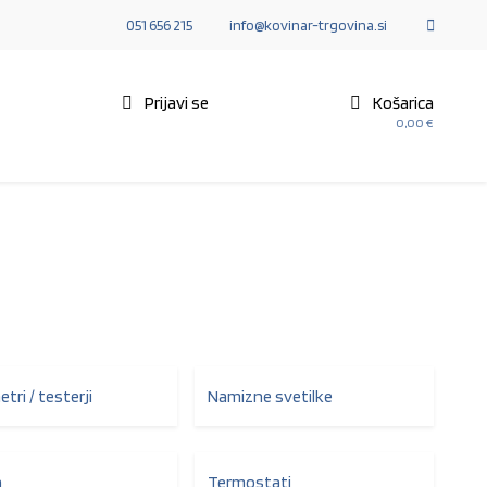
051 656 215
info@kovinar-trgovina.si
E
Prijavi se
Košarica
0,00
€
tri / testerji
Namizne svetilke
a
Termostati