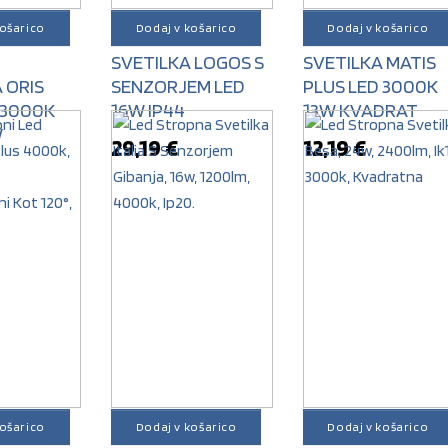
košarico
Dodaj v košarico
Dodaj v košarico
A
STROPNA
STROPNA
SVETILKA LOGOS S
SVETILKA MATIS
 ORIS
SENZORJEM LED
PLUS LED 3000K
 3000K
16W IP44
13W KVADRAT
W
29,19
€
12,19
€
košarico
Dodaj v košarico
Dodaj v košarico
A
STROPNA
STROPNA