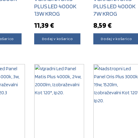
PLUS LED 4000K
PLUS LED 4000K
13W KROG
7W KROG
11,39
€
8,59
€
košarico
Dodaj v košarico
Dodaj v košarico