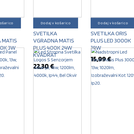
košarico
Dodaj v košarico
Dodaj v košarico
A
STROPNA
STROPNA
SVETILKA
SVETILKA ORIS
 MATIS
VGRADNA MATIS
PLUS LED 3000K
00K 3W
PLUS 400K 24W
19W
KVADRAT
15,99
€
22,30
€