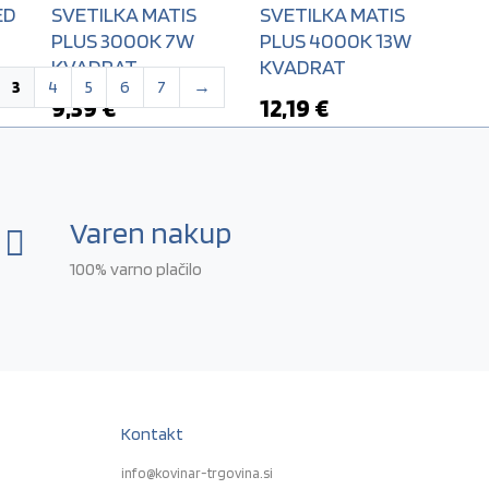
ED
SVETILKA MATIS
SVETILKA MATIS
PLUS 3000K 7W
PLUS 4000K 13W
4
KVADRAT
KVADRAT
3
4
5
6
7
→
9,39
€
12,19
€
Varen nakup
100% varno plačilo
Kontakt
info@kovinar-trgovina.si