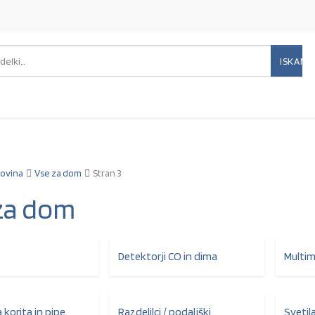
ISKANJ
Išči:
ovina
Vse za dom
Stran 3
za dom
Detektorji CO in dima
Multime
korita in pipe
Razdelilci / podaljški
Svetil