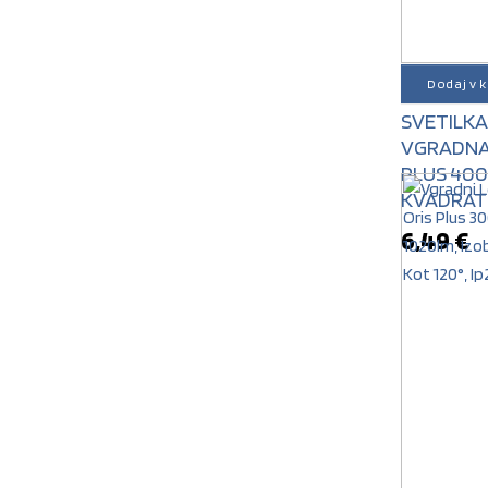
Dodaj v 
STROPN
SVETILKA
VGRADNA
PLUS 40
KVADRAT
6,49
€