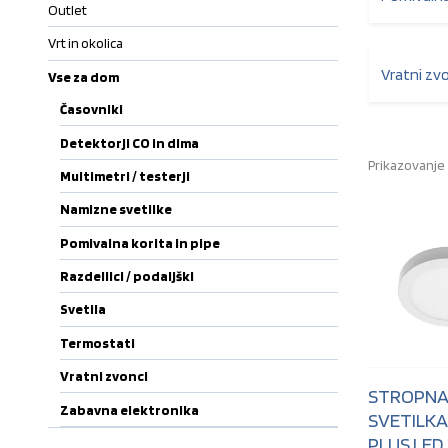
Outlet
Vrt in okolica
Vratni zv
Vse za dom
Časovniki
Detektorji CO in dima
Prikazovanje 
Multimetri / testerji
Namizne svetilke
Pomivalna korita in pipe
Razdelilci / podaljški
Svetila
Termostati
Vratni zvonci
STROPN
Zabavna elektronika
SVETILKA
PLUS LED