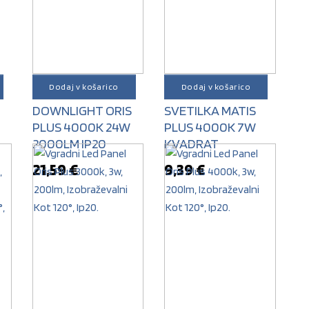
Dodaj v košarico
Dodaj v košarico
SVETILKA LED
STROPNA
DOWNLIGHT ORIS
SVETILKA MATIS
PLUS 4000K 24W
PLUS 4000K 7W
2000LM IP20
KVADRAT
21,59
€
9,39
€