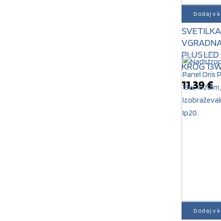
Dodaj v 
STROPN
SVETILKA
VGRADNA
PLUS LED
KROG 13
11,39
€
Dodaj v 
STROPN