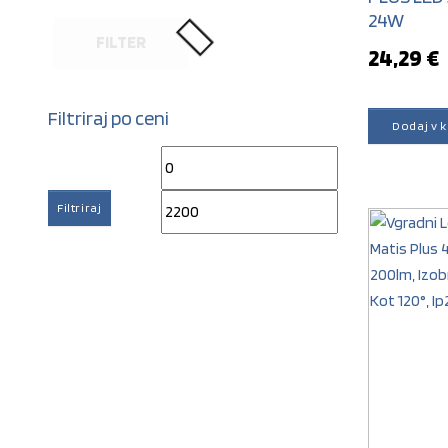
24W
FILTER
24,29
€
Filtriraj po ceni
Dodaj v 
Min cena
Max cena
Filtriraj