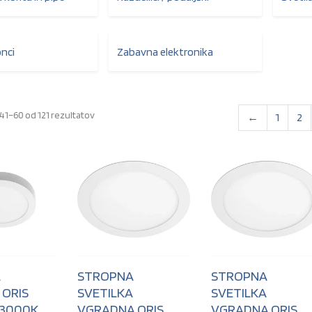
onci
Zabavna elektronika
Razvrščeno po datumu
41–60 od 121 rezultatov
←
1
2
A
STROPNA
STROPNA
 ORIS
SVETILKA
SVETILKA
 3000K
VGRADNA ORIS
VGRADNA ORIS