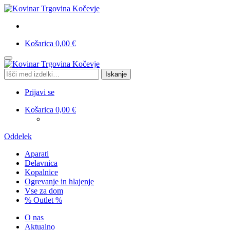
Košarica
0,00
€
Skip
Skip
to
to
Išči:
Iskanje
navigation
content
Prijavi se
Košarica
0,00
€
Oddelek
Aparati
Delavnica
Kopalnice
Ogrevanje in hlajenje
Vse za dom
% Outlet %
O nas
Aktualno