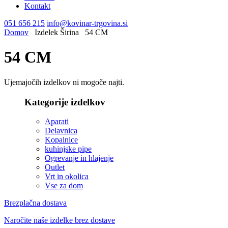
Kontakt
051 656 215
info@kovinar-trgovina.si
Domov
Izdelek Širina
54 CM
54 CM
Ujemajočih izdelkov ni mogoče najti.
Kategorije izdelkov
Aparati
Delavnica
Kopalnice
kuhinjske pipe
Ogrevanje in hlajenje
Outlet
Vrt in okolica
Vse za dom
Brezplačna dostava
Naročite naše izdelke brez dostave