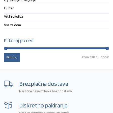
Outlet
Vrt in okolica
Vse za dom
Filtriraj po ceni
Mi
Ma
Cena:
890 €
—
900 €
Filtriraj
Brezplačna dostava
Naročite naše izdelke brez dostave
Diskretno pakiranje
Vašo zasebnost skrbno varujemo