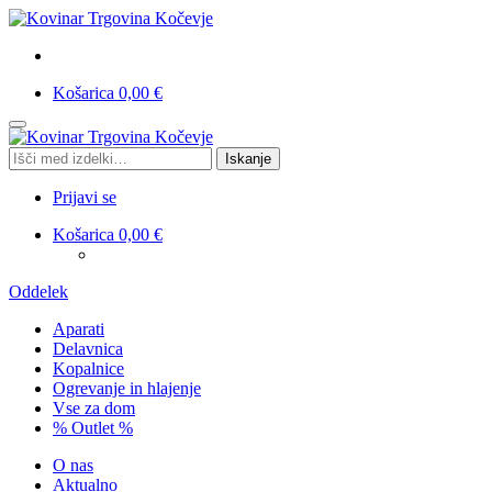
Košarica
0,00
€
Skip
Skip
to
to
Išči:
Iskanje
navigation
content
Prijavi se
Košarica
0,00
€
Oddelek
Aparati
Delavnica
Kopalnice
Ogrevanje in hlajenje
Vse za dom
% Outlet %
O nas
Aktualno