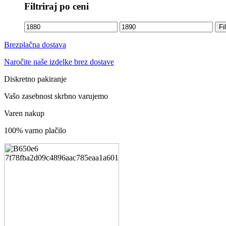
Filtriraj po ceni
Min
Max
Fil
cena
cena
Brezplačna dostava
Naročite naše izdelke brez dostave
Diskretno pakiranje
Vašo zasebnost skrbno varujemo
Varen nakup
100% varno plačilo