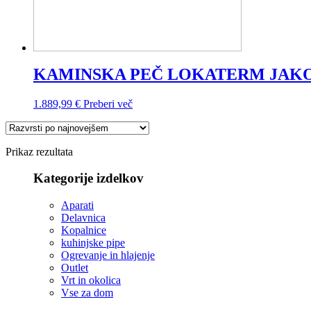
KAMINSKA PEČ LOKATERM JAK
1.889,99
€
Preberi več
Prikaz rezultata
Kategorije izdelkov
Aparati
Delavnica
Kopalnice
kuhinjske pipe
Ogrevanje in hlajenje
Outlet
Vrt in okolica
Vse za dom