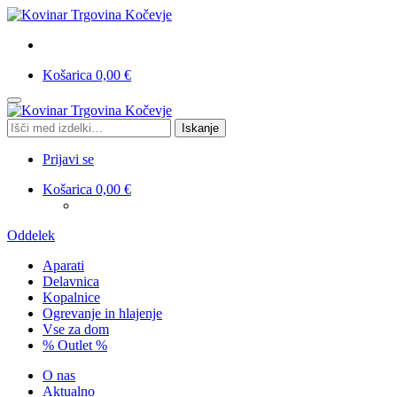
Košarica
0,00
€
Skip
Skip
to
to
Išči:
Iskanje
navigation
content
Prijavi se
Košarica
0,00
€
Oddelek
Aparati
Delavnica
Kopalnice
Ogrevanje in hlajenje
Vse za dom
% Outlet %
O nas
Aktualno