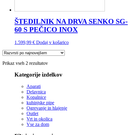
ŠTEDILNIK NA DRVA SENKO SG-
60 S PEČICO INOX
1.599,99
€
Dodaj v košarico
Razvrščeno
Prikaz vseh 2 rezultatov
po
datumu
Kategorije izdelkov
Aparati
Delavnica
Kopalnice
kuhinjske pipe
Ogrevanje in hlajenje
Outlet
Vrt in okolica
Vse za dom