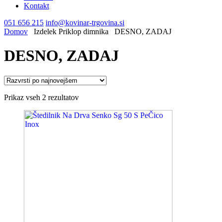
Kontakt
051 656 215
info@kovinar-trgovina.si
Domov
Izdelek Priklop dimnika
DESNO, ZADAJ
DESNO, ZADAJ
Razvrščeno
Prikaz vseh 2 rezultatov
po
datumu