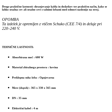
Druge praktične lastnosti: shranjevanje kabla in dodatkov ter praktičen način, kako se
lahko sesalna cev ali sesalne cevi s talnimi šobami med odmori naslonijo na stroj.
OPOMBA
Ta izdelek je opremljen z vtičem Schuko (CEE 7/4) in deluje pri
220–240 V.
TEHNIČNE LASTNOSTI:
Absorbirana moč
: 600 W
Material zbiralnega prostora
: kovina
Preklopna suha šoba
: Ognjevarna
Mere (dxpxh)
: 365 x 330 x 565 mm
DN
: 35 mm
Električni kabel
: 4 m