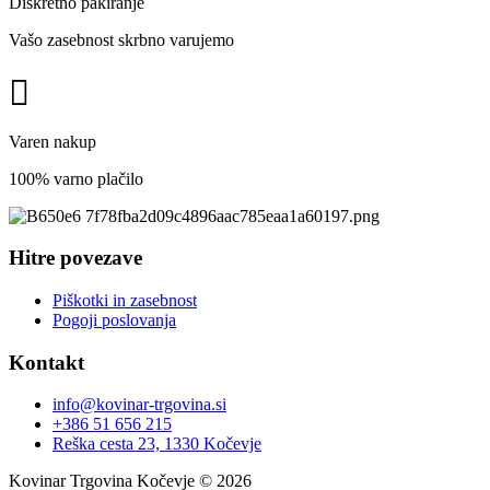
Diskretno pakiranje
Vašo zasebnost skrbno varujemo
Varen nakup
100% varno plačilo
Hitre povezave
Piškotki in zasebnost
Pogoji poslovanja
Kontakt
info@kovinar-trgovina.si
+386 51 656 215
Reška cesta 23, 1330 Kočevje
Kovinar Trgovina Kočevje © 2026