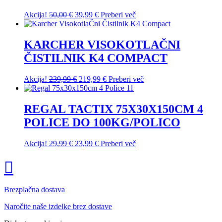
Izvirna
Trenutna
Akcija!
50,00
€
39,99
€
Preberi več
cena
cena
je
je:
bila:
39,99 €.
KARCHER VISOKOTLAČNI
50,00 €.
ČISTILNIK K4 COMPACT
Izvirna
Trenutna
Akcija!
239,99
€
219,99
€
Preberi več
cena
cena
je
je:
bila:
219,99 €.
REGAL TACTIX 75X30X150CM 4
239,99 €.
POLICE DO 100KG/POLICO
Izvirna
Trenutna
Akcija!
29,99
€
23,99
€
Preberi več
cena
cena
je
je:
bila:
23,99 €.
29,99 €.
Brezplačna dostava
Naročite naše izdelke brez dostave