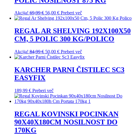
POLIC NOSILNOST 875 KG
Izvirna
Trenutna
Akcija!
69,99
€
56,00
€
Preberi več
cena
cena
je
je:
bila:
56,00 €.
REGAL AR SHELVING 192X100X50
69,99 €.
CM, 5 POLIC 300 KG/POLICO
Izvirna
Trenutna
Akcija!
84,99
€
50,00
€
Preberi več
cena
cena
je
je:
bila:
50,00 €.
KARCHER PARNI ČISTILEC SC3
84,99 €.
EASYFIX
189,99
€
Preberi več
REGAL KOVINSKI POCINKAN
90X40X180CM NOSILNOST DO
170KG