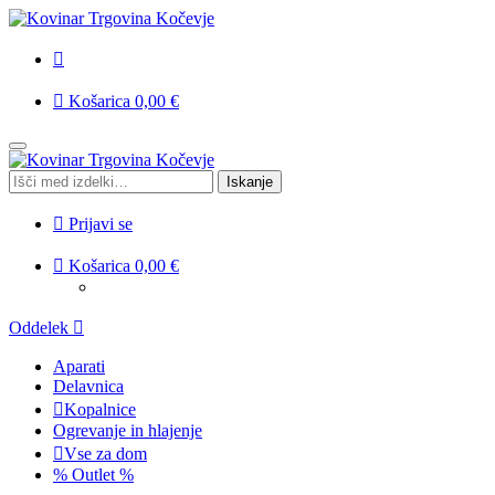
Košarica
0,00
€
Skip
Skip
to
to
Išči:
Iskanje
navigation
content
Prijavi se
Košarica
0,00
€
Oddelek
Aparati
Delavnica
Kopalnice
Ogrevanje in hlajenje
Vse za dom
% Outlet %