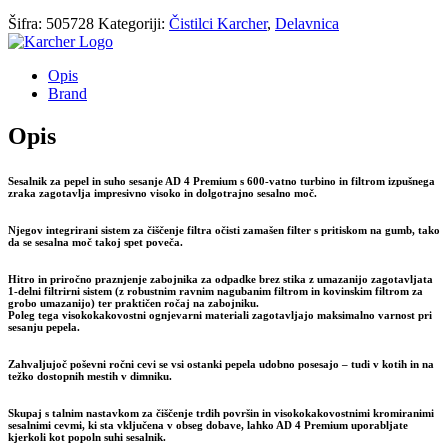
bila:
159,99 €.
Šifra:
505728
Kategoriji:
Čistilci Karcher
,
Delavnica
185,99 €.
Opis
Brand
Opis
Sesalnik za pepel in suho sesanje AD 4 Premium s 600-vatno turbino in filtrom izpušnega
zraka zagotavlja impresivno visoko in dolgotrajno sesalno moč.
Njegov integrirani sistem za čiščenje filtra očisti zamašen filter s pritiskom na gumb, tako
da se sesalna moč takoj spet poveča.
Hitro in priročno praznjenje zabojnika za odpadke brez stika z umazanijo zagotavljata
1-delni filtrirni sistem (z robustnim ravnim nagubanim filtrom in kovinskim filtrom za
grobo umazanijo) ter praktičen ročaj na zabojniku.
Poleg tega visokokakovostni ognjevarni materiali zagotavljajo maksimalno varnost pri
sesanju pepela.
Zahvaljujoč poševni ročni cevi se vsi ostanki pepela udobno posesajo – tudi v kotih in na
težko dostopnih mestih v dimniku.
Skupaj s talnim nastavkom za čiščenje trdih površin in visokokakovostnimi kromiranimi
sesalnimi cevmi, ki sta vključena v obseg dobave, lahko AD 4 Premium uporabljate
kjerkoli kot popoln suhi sesalnik.