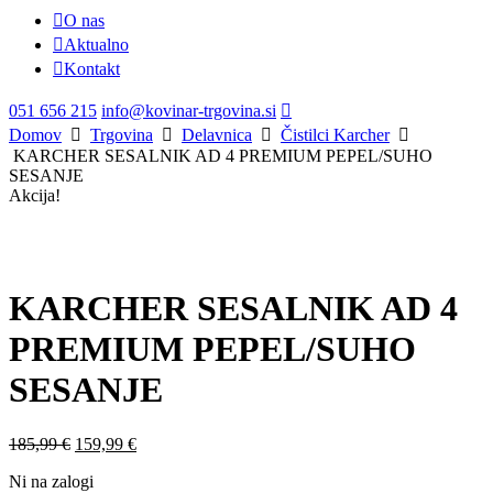
O nas
Aktualno
Kontakt
051 656 215
info@kovinar-trgovina.si
Domov
Trgovina
Delavnica
Čistilci Karcher
KARCHER SESALNIK AD 4 PREMIUM PEPEL/SUHO
SESANJE
Akcija!
KARCHER SESALNIK AD 4
PREMIUM PEPEL/SUHO
SESANJE
Izvirna
Trenutna
185,99
€
159,99
€
cena
cena
Ni na zalogi
je
je: