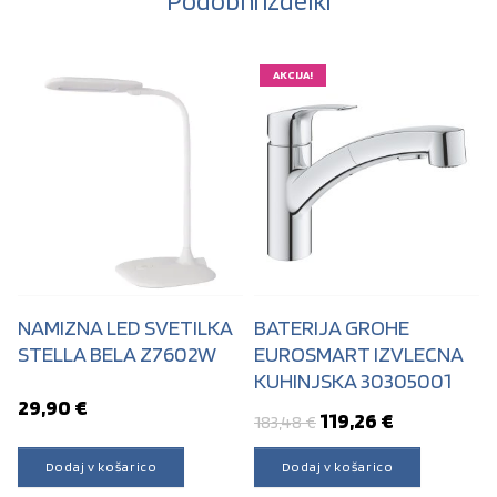
Podobni izdelki
AKCIJA!
NAMIZNA LED SVETILKA
BATERIJA GROHE
STELLA BELA Z7602W
EUROSMART IZVLECNA
KUHINJSKA 30305001
29,90
€
Izvirna cena je bila
Trenutna ce
119,26
€
183,48
€
Dodaj v košarico
Dodaj v košarico