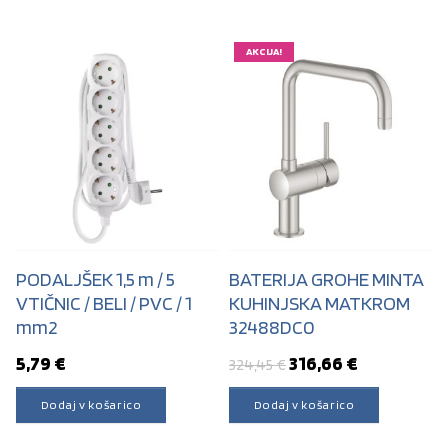
AKCIJA!
PODALJŠEK 1,5 m / 5
BATERIJA GROHE MINTA
VTIČNIC / BELI / PVC / 1
KUHINJSKA MATKROM
mm2
32488DC0
Izvirna cena je bila
Trenutna c
5,79
€
316,66
€
324,45
€
Dodaj v košarico
Dodaj v košarico