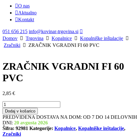
O nas
Aktualno
Kontakt
051 656 215
info@kovinar-trgovina.si
Domov
Trgovina
Kopalnice
Kopalniške inštalacije
Zračniki
ZRAČNIK VGRADNI FI 60 PVC
ZRAČNIK VGRADNI FI 60
PVC
2,85
€
ZRAČNIK
VGRADNI
Dodaj v košarico
FI
PREDVIDENA DOSTAVA NA DOM: OD 7 DO 14 DELOVNIH
60
DNI:
20 avgusta 2026
PVC
Šifra:
92981
Kategorije:
Kopalnice
,
Kopalniške inštalacije
,
količina
Zračniki