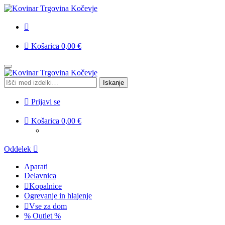
Košarica
0,00
€
Skip
Skip
to
to
Išči:
Iskanje
navigation
content
Prijavi se
Košarica
0,00
€
Oddelek
Aparati
Delavnica
Kopalnice
Ogrevanje in hlajenje
Vse za dom
% Outlet %