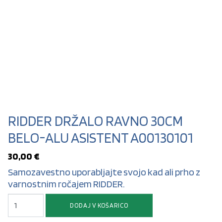
RIDDER DRŽALO RAVNO 30CM
BELO-ALU ASISTENT A00130101
30,00
€
Samozavestno uporabljajte svojo kad ali prho z
varnostnim ročajem RIDDER.
RIDDER DRŽALO RAVNO 30CM BELO-ALU ASISTENT A00130101 količina
DODAJ V KOŠARICO