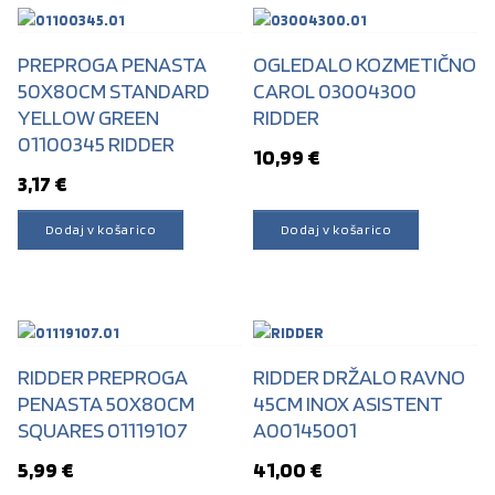
PREPROGA PENASTA
OGLEDALO KOZMETIČNO
50X80CM STANDARD
CAROL 03004300
YELLOW GREEN
RIDDER
01100345 RIDDER
10,99
€
3,17
€
Dodaj v košarico
Dodaj v košarico
RIDDER PREPROGA
RIDDER DRŽALO RAVNO
PENASTA 50X80CM
45CM INOX ASISTENT
SQUARES 01119107
A00145001
5,99
€
41,00
€