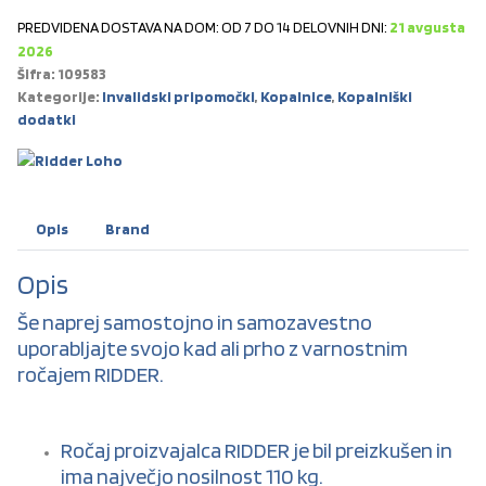
PREDVIDENA DOSTAVA NA DOM: OD 7 DO 14 DELOVNIH DNI:
21 avgusta
2026
Šifra:
109583
Kategorije:
Invalidski pripomočki
,
Kopalnice
,
Kopalniški
dodatki
Opis
Brand
Opis
Še naprej samostojno in samozavestno
uporabljajte svojo kad ali prho z varnostnim
ročajem RIDDER.
Ročaj proizvajalca RIDDER je bil preizkušen in
ima največjo nosilnost 110 kg.