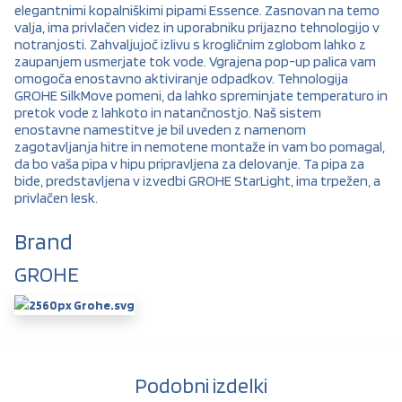
elegantnimi kopalniškimi pipami Essence. Zasnovan na temo
valja, ima privlačen videz in uporabniku prijazno tehnologijo v
notranjosti. Zahvaljujoč izlivu s krogličnim zglobom lahko z
zaupanjem usmerjate tok vode. Vgrajena pop-up palica vam
omogoča enostavno aktiviranje odpadkov. Tehnologija
GROHE SilkMove pomeni, da lahko spreminjate temperaturo in
pretok vode z lahkoto in natančnostjo. Naš sistem
enostavne namestitve je bil uveden z namenom
zagotavljanja hitre in nemotene montaže in vam bo pomagal,
da bo vaša pipa v hipu pripravljena za delovanje. Ta pipa za
bide, predstavljena v izvedbi GROHE StarLight, ima trpežen, a
privlačen lesk.
Brand
GROHE
Podobni izdelki