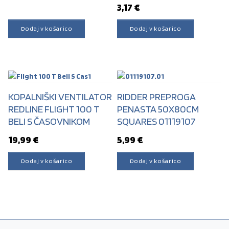
3,17
€
Dodaj v košarico
Dodaj v košarico
KOPALNIŠKI VENTILATOR
RIDDER PREPROGA
REDLINE FLIGHT 100 T
PENASTA 50X80CM
BELI S ČASOVNIKOM
SQUARES 01119107
19,99
€
5,99
€
Dodaj v košarico
Dodaj v košarico