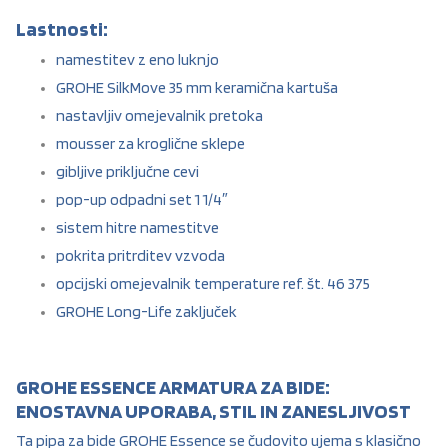
Lastnosti:
namestitev z eno luknjo
GROHE SilkMove 35 mm keramična kartuša
nastavljiv omejevalnik pretoka
mousser za kroglične sklepe
gibljive priključne cevi
pop-up odpadni set 1 1/4″
sistem hitre namestitve
pokrita pritrditev vzvoda
opcijski omejevalnik temperature ref. št. 46 375
GROHE Long-Life zaključek
GROHE ESSENCE ARMATURA ZA BIDE:
ENOSTAVNA UPORABA, STIL IN ZANESLJIVOST
Ta pipa za bide GROHE Essence se čudovito ujema s klasično