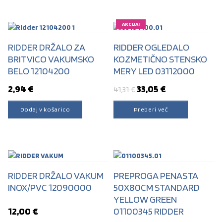
AKCIJA!
RIDDER DRŽALO ZA
RIDDER OGLEDALO
BRITVICO VAKUMSKO
KOZMETIČNO STENSKO
BELO 12104200
MERY LED 03112000
Izvirna cena je bila: 
Trenutna cena
2,94
€
33,05
€
41,31
€
Dodaj v košarico
Preberi več
RIDDER DRŽALO VAKUM
PREPROGA PENASTA
INOX/PVC 12090000
50X80CM STANDARD
YELLOW GREEN
12,00
€
01100345 RIDDER