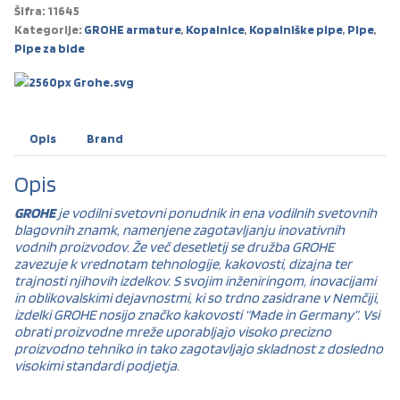
Šifra:
11645
Kategorije:
GROHE armature
,
Kopalnice
,
Kopalniške pipe
,
Pipe
,
Pipe za bide
Opis
Brand
Opis
GROHE
je vodilni svetovni ponudnik in ena vodilnih svetovnih
blagovnih znamk, namenjene zagotavljanju inovativnih
vodnih proizvodov. Že več desetletij se družba GROHE
zavezuje k vrednotam tehnologije, kakovosti, dizajna ter
trajnosti njihovih izdelkov. S svojim inženiringom, inovacijami
in oblikovalskimi dejavnostmi, ki so trdno zasidrane v Nemčiji,
izdelki GROHE nosijo značko kakovosti “Made in Germany”. Vsi
obrati proizvodne mreže uporabljajo visoko precizno
proizvodno tehniko in tako zagotavljajo skladnost z dosledno
visokimi standardi podjetja.