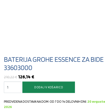
BATERIJA GROHE ESSENCE ZA BIDE
33603000
Izvirna cena je bila: 210,22 €.
Trenutna cena je: 126,14 €.
126,14
€
210,22
€
BATERIJA GROHE ESSENCE ZA BIDE 33603000 količina
DODAJ V KOŠARICO
PREDVIDENA DOSTAVA NA DOM: OD 7 DO 14 DELOVNIH DNI:
20 avgusta
2026