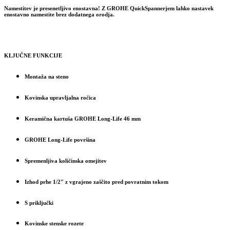
Namestitev je presenetljivo enostavna! Z GROHE QuickSpannerjem lahko nastavek
enostavno namestite brez dodatnega orodja.
KLJUČNE FUNKCIJE
Montaža na steno
Kovinska upravljalna ročica
Keramična kartuša GROHE Long-Life 46 mm
GROHE Long-Life površina
Spremenljiva količinska omejitev
Izhod prhe 1/2″ z vgrajeno zaščito pred povratnim tokom
S priključki
Kovinske stenske rozete