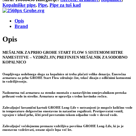
TUŠ
Kopalniške pipe
,
Pipe
,
Pipe za tuš kad
23771000
količina
Opis
Brand
Opis
MEŠALNIK ZA PRHO GROHE START FLOW S SISTEMOM HITRE
NAMESTITVE – VZDRŽLJIV, PREFINJEN MEŠALNIK ZA SODOBNO
KOPALNICO
Osupljivega sodobnega sloga za kopalnico ni treba plačati veliko denarja. Enoročna
armatura za prho GROHE Start Flow združuje čist, tekoč dizajn z odličnimi lastnostmi
in vzdržljivostjo.
Nadometna tuš armatura za stensko montažo z nastavljivim omejevalnikom pretoka
prihrani vodo in stroške. Armatura se upravlja s trdno kovinsko ročico.
Zahvaljujoč keramični kartuši GROHE Long-Life v notranjosti je mogoče količino vode
in temperaturo dolgoročno enostavno in natančno regulirati. Protipovratni ventil,
vgrajen v izhod prhe, ščiti pred povratnim tokom odpadne vode v dovod vode.
Zahvaljujoč večslojnemu premazu vzdržljiva površina GROHE Long-Life, ki jo je
enostavno vzdrževati, ostane sijoče lepa več let.