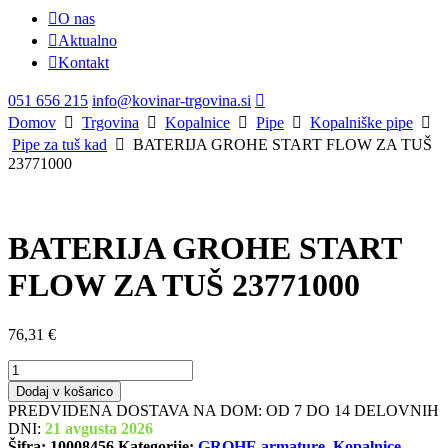
O nas
Aktualno
Kontakt
051 656 215
info@kovinar-trgovina.si
Domov
Trgovina
Kopalnice
Pipe
Kopalniške pipe
Pipe za tuš kad
BATERIJA GROHE START FLOW ZA TUŠ
23771000
BATERIJA GROHE START
FLOW ZA TUŠ 23771000
76,31
€
BATERIJA
GROHE
Dodaj v košarico
START
PREDVIDENA DOSTAVA NA DOM: OD 7 DO 14 DELOVNIH
FLOW
DNI:
21 avgusta 2026
ZA
Šifra:
10008456
Kategorije:
GROHE armature
,
Kopalnice
,