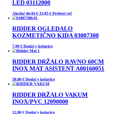
LED 03112000
Izvirna
Trenutna
Akcija!
41,31
€
33,05
€
Preberi več
cena
cena
je
je:
bila:
33,05 €.
RIDDER OGLEDALO
41,31 €.
KOZMETIČNO KIDA 03007300
7,99
€
Dodaj v košarico
RIDDER DRŽALO RAVNO 60CM
INOX MAT ASISTENT A00160051
58,00
€
Dodaj v košarico
RIDDER DRŽALO VAKUM
INOX/PVC 12090000
12,00
€
Dodaj v košarico