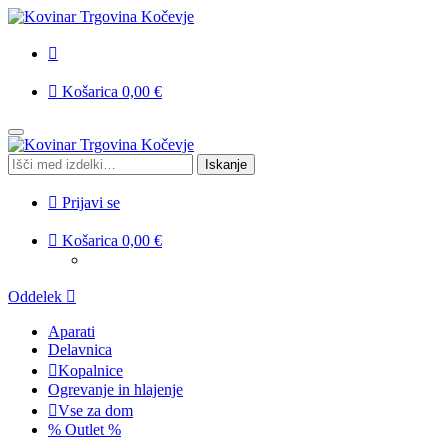
Košarica
0,00
€
Skip
Skip
to
to
Išči:
Iskanje
navigation
content
Prijavi se
Košarica
0,00
€
Oddelek
Aparati
Delavnica
Kopalnice
Ogrevanje in hlajenje
Vse za dom
% Outlet %