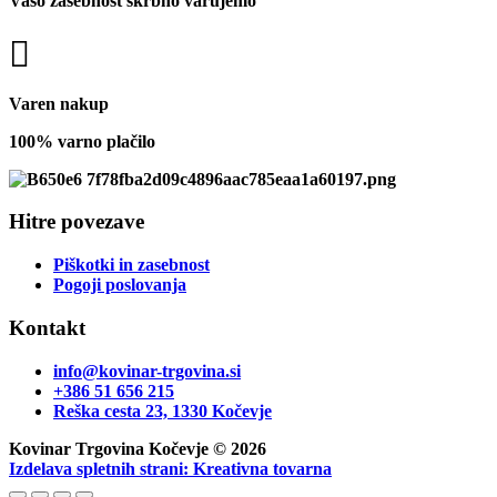
Vašo zasebnost skrbno varujemo
Varen nakup
100% varno plačilo
Hitre povezave
Piškotki in zasebnost
Pogoji poslovanja
Kontakt
info@kovinar-trgovina.si
+386 51 656 215
Reška cesta 23, 1330 Kočevje
Kovinar Trgovina Kočevje © 2026
Izdelava spletnih strani: Kreativna tovarna