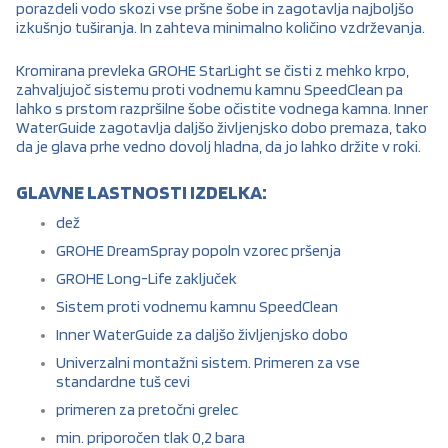
porazdeli vodo skozi vse pršne šobe in zagotavlja najboljšo
izkušnjo tuširanja. In zahteva minimalno količino vzdrževanja.
Kromirana prevleka GROHE StarLight se čisti z mehko krpo,
zahvaljujoč sistemu proti vodnemu kamnu SpeedClean pa
lahko s prstom razpršilne šobe očistite vodnega kamna. Inner
WaterGuide zagotavlja daljšo življenjsko dobo premaza, tako
da je glava prhe vedno dovolj hladna, da jo lahko držite v roki.
GLAVNE LASTNOSTI IZDELKA:
dež
GROHE DreamSpray popoln vzorec pršenja
GROHE Long-Life zaključek
Sistem proti vodnemu kamnu SpeedClean
Inner WaterGuide za daljšo življenjsko dobo
Univerzalni montažni sistem. Primeren za vse
standardne tuš cevi
primeren za pretočni grelec
min. priporočen tlak 0,2 bara