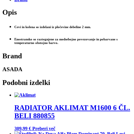
Opis
Cevi in kolena so izdelani iz pločevine debeline 2 mm.
Enostransko so raztegnjene za medsebojno povezovanje in pobarvane s
temperaturno obstojno barvo.
Brand
ASADA
Podobni izdelki
RADIATOR AKLIMAT M1600 6 ČL.
BELI 880855
309,99
€
Preberi več