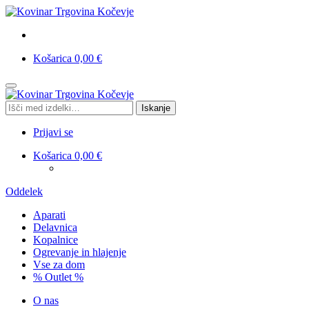
Košarica
0,00
€
Skip
Skip
to
to
Išči:
Iskanje
navigation
content
Prijavi se
Košarica
0,00
€
Oddelek
Aparati
Delavnica
Kopalnice
Ogrevanje in hlajenje
Vse za dom
% Outlet %
O nas