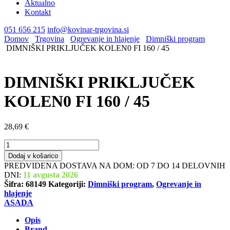
Aktualno
Kontakt
051 656 215
info@kovinar-trgovina.si
Domov
Trgovina
Ogrevanje in hlajenje
Dimniški program
DIMNIŠKI PRIKLJUČEK KOLEN0 FI 160 / 45
DIMNIŠKI PRIKLJUČEK
KOLEN0 FI 160 / 45
28,69
€
DIMNIŠKI
PRIKLJUČEK
Dodaj v košarico
KOLEN0
PREDVIDENA DOSTAVA NA DOM: OD 7 DO 14 DELOVNIH
FI
DNI:
11 avgusta 2026
160
Šifra:
68149
Kategoriji:
Dimniški program
,
Ogrevanje in
/
hlajenje
45
ASADA
količina
Opis
Brand