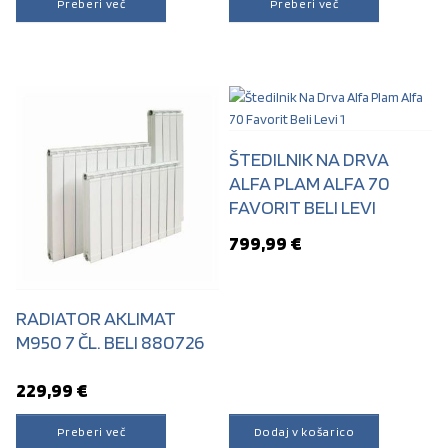
Preberi več
Preberi več
ŠTEDILNIK NA DRVA
ALFA PLAM ALFA 70
FAVORIT BELI LEVI
799,99
€
RADIATOR AKLIMAT
M950 7 ČL. BELI 880726
229,99
€
Preberi več
Dodaj v košarico