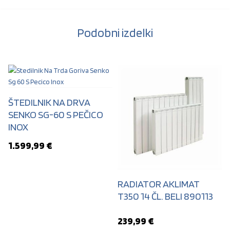
Podobni izdelki
ŠTEDILNIK NA DRVA
SENKO SG-60 S PEČICO
INOX
1.599,99
€
RADIATOR AKLIMAT
T350 14 ČL. BELI 890113
239,99
€