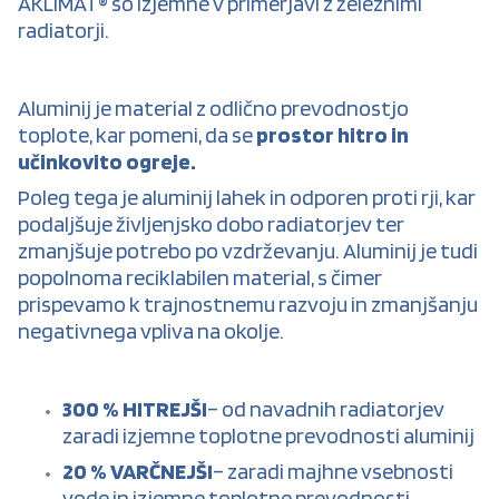
AKLIMAT® so izjemne v primerjavi z železnimi
radiatorji.
Aluminij je material z odlično prevodnostjo
toplote, kar pomeni, da se
prostor hitro in
učinkovito ogreje.
Poleg tega je aluminij lahek in odporen proti rji, kar
podaljšuje življenjsko dobo radiatorjev ter
zmanjšuje potrebo po vzdrževanju. Aluminij je tudi
popolnoma reciklabilen material, s čimer
prispevamo k trajnostnemu razvoju in zmanjšanju
negativnega vpliva na okolje.
300 % HITREJŠI
– od navadnih radiatorjev
zaradi izjemne toplotne prevodnosti aluminij
20 % VARČNEJŠI
– zaradi majhne vsebnosti
vode in izjemne toplotne prevodnosti