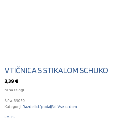
VTIČNICA S STIKALOM SCHUKO
3,39
€
Ni na zalogi
Šifra:
89079
Kategoriji:
Razdelilci / podaljški
,
Vse za dom
EMOS