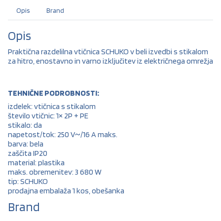
Opis
Brand
Opis
Praktična razdelilna vtičnica SCHUKO v beli izvedbi s stikalom
za hitro, enostavno in varno izključitev iz električnega omrežja
TEHNIČNE PODROBNOSTI:
izdelek: vtičnica s stikalom
število vtičnic: 1× 2P + PE
stikalo: da
napetost/tok: 250 V~/16 A maks.
barva: bela
zaščita IP20
material: plastika
maks. obremenitev: 3 680 W
tip: SCHUKO
prodajna embalaža 1 kos, obešanka
Brand