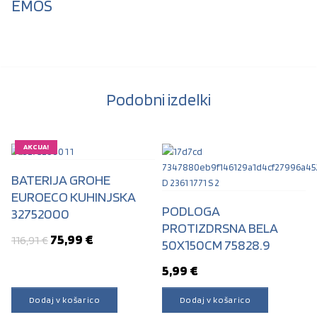
EMOS
Podobni izdelki
AKCIJA!
BATERIJA GROHE
EUROECO KUHINJSKA
PODLOGA
32752000
PROTIZDRSNA BELA
Izvirna cena je bila: 116,91 €.
Trenutna cena je: 75,99 €.
75,99
€
116,91
€
50X150CM 75828.9
5,99
€
Dodaj v košarico
Dodaj v košarico