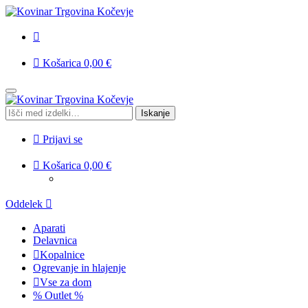
Košarica
0,00
€
Skip
Skip
to
to
Išči:
Iskanje
navigation
content
Prijavi se
Košarica
0,00
€
Oddelek
Aparati
Delavnica
Kopalnice
Ogrevanje in hlajenje
Vse za dom
% Outlet %