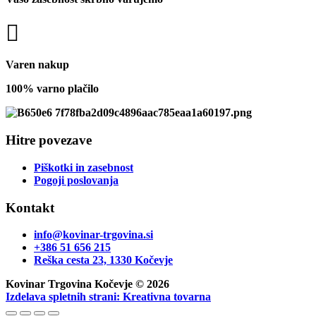
Varen nakup
100% varno plačilo
Hitre povezave
Piškotki in zasebnost
Pogoji poslovanja
Kontakt
info@kovinar-trgovina.si
+386 51 656 215
Reška cesta 23, 1330 Kočevje
Kovinar Trgovina Kočevje © 2026
Izdelava spletnih strani: Kreativna tovarna