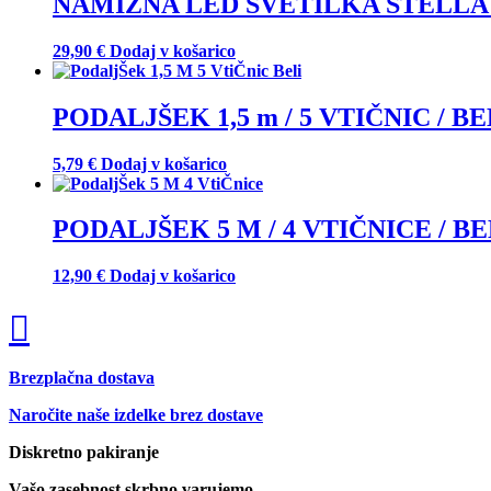
NAMIZNA LED SVETILKA STELLA
183,48 €.
29,90
€
Dodaj v košarico
PODALJŠEK 1,5 m / 5 VTIČNIC / BEL
5,79
€
Dodaj v košarico
PODALJŠEK 5 M / 4 VTIČNICE / BEL
12,90
€
Dodaj v košarico
Brezplačna dostava
Naročite naše izdelke brez dostave
Diskretno pakiranje
Vašo zasebnost skrbno varujemo