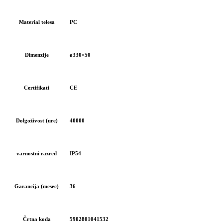
Material telesa
PC
Dimenzije
ø330×50
Certifikati
CE
Dolgoživost (ure)
40000
varnostni razred
IP54
Garancija (mesec)
36
Črtna koda
5902801041532