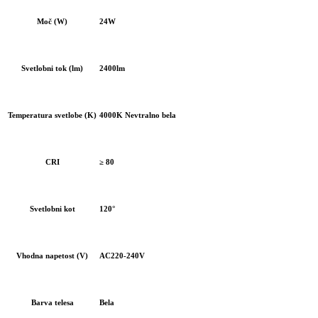
Moč (W)
24W
Svetlobni tok (lm)
2400lm
Temperatura svetlobe (K)
4000K Nevtralno bela
CRI
≥ 80
Svetlobni kot
120°
Vhodna napetost (V)
AC220-240V
Barva telesa
Bela