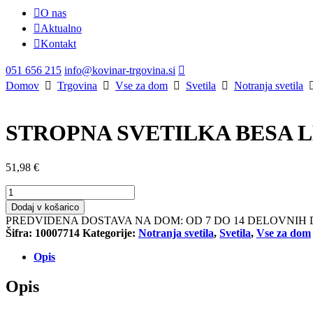
O nas
Aktualno
Kontakt
051 656 215
info@kovinar-trgovina.si
Domov
Trgovina
Vse za dom
Svetila
Notranja svetila
STROPNA SVETILKA BESA LE
51,98
€
STROPNA
SVETILKA
Dodaj v košarico
BESA
PREDVIDENA DOSTAVA NA DOM: OD 7 DO 14 DELOVNIH 
LED
Šifra:
10007714
Kategorije:
Notranja svetila
,
Svetila
,
Vse za dom
24W
2400LM
Opis
4000K
KROG
Opis
IP54
količina