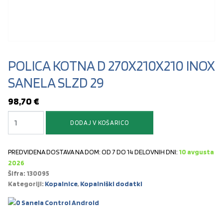
POLICA KOTNA D 270X210X210 INOX
SANELA SLZD 29
98,70
€
POLICA KOTNA D 270X210X210 INOX SANELA SLZD 29 količina
DODAJ V KOŠARICO
PREDVIDENA DOSTAVA NA DOM: OD 7 DO 14 DELOVNIH DNI:
10 avgusta
2026
Šifra:
130095
Kategoriji:
Kopalnice
,
Kopalniški dodatki