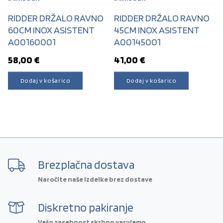
RIDDER DRŽALO RAVNO
RIDDER DRŽALO RAVNO
60CM INOX ASISTENT
45CM INOX ASISTENT
A00160001
A00145001
58,00
€
41,00
€
Dodaj v košarico
Dodaj v košarico
Brezplačna dostava
Naročite naše izdelke brez dostave
Diskretno pakiranje
Vašo zasebnost skrbno varujemo