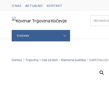
O NAS
AKTUALNO
KONTAKT
Skip to navigation
Skip to content
Oddelek
Domov
Trgovina
Vse za dom
Namizne svetilke
NAMIZNA LED 