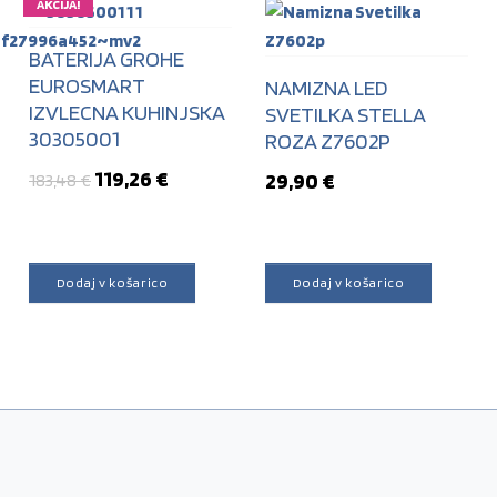
AKCIJA!
BATERIJA GROHE
EUROSMART
NAMIZNA LED
IZVLECNA KUHINJSKA
SVETILKA STELLA
30305001
ROZA Z7602P
Izvirna cena je bila: 183,48 €.
Trenutna cena je: 119,26 €.
119,26
€
29,90
€
183,48
€
Dodaj v košarico
Dodaj v košarico