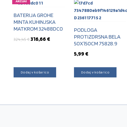
AKCIJA!
BATERIJA GROHE
MINTA KUHINJSKA
MATKROM 32488DC0
PODLOGA
PROTIZDRSNA BELA
Izvirna cena je bila: 324,45 €.
Trenutna cena je: 316,66 €.
316,66
€
324,45
€
50X150CM 75828.9
5,99
€
Dodaj v košarico
Dodaj v košarico