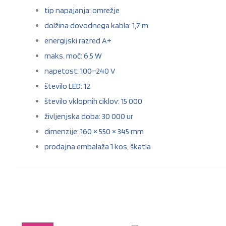
tip napajanja: omrežje
dolžina dovodnega kabla: 1,7 m
energijski razred A+
maks. moč: 6,5 W
napetost: 100–240 V
število LED: 12
število vklopnih ciklov: 15 000
življenjska doba: 30 000 ur
dimenzije: 160 × 550 × 345 mm
prodajna embalaža 1 kos, škatla