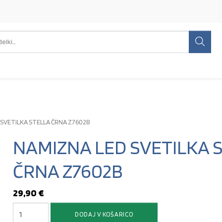
Išči:
SVETILKA STELLA ČRNA Z7602B
NAMIZNA LED SVETILKA 
ČRNA Z7602B
29,90
€
NAMIZNA LED SVETILKA STELLA ČRNA Z7602B količina
DODAJ V KOŠARICO