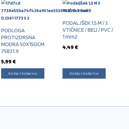
PODALJŠEK 1,5 M / 3
VTIČNICE / BELI / PVC /
PODLOGA
1 mm2
PROTIZDRSNA
MODRA 50X150CM
4,49
€
75831.9
5,99
€
Dodaj v košarico
Dodaj v košarico