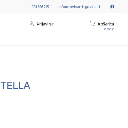
051 656 215
info@kovinar-trgovina.si
Prijavi se
Košarica
0,00
€
STELLA