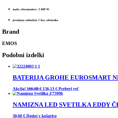
maks. obremenitev: 3 680 W
prodajna embalaža 1 kos, obešanka
Brand
EMOS
Podobni izdelki
BATERIJA GROHE EUROSMART NE
Izvirna
Trenutna
Akcija!
166,08
€
136,13
€
Preberi več
cena
cena
je
je:
bila:
136,13 €.
NAMIZNA LED SVETILKA EDDY Č
166,08 €.
30,60
€
Dodaj v košarico