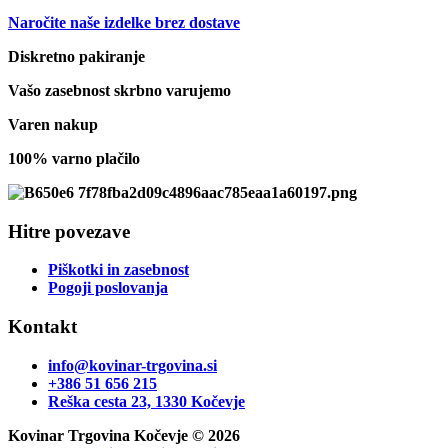
bila:
102,31 €.
Naročite naše izdelke brez dostave
157,39 €.
Diskretno pakiranje
Vašo zasebnost skrbno varujemo
Varen nakup
100% varno plačilo
Hitre povezave
Piškotki in zasebnost
Pogoji poslovanja
Kontakt
info@kovinar-trgovina.si
+386 51 656 215
Reška cesta 23, 1330 Kočevje
Kovinar Trgovina Kočevje © 2026