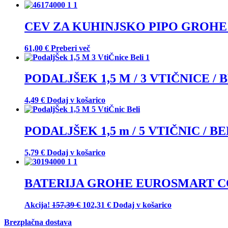
CEV ZA KUHINJSKO PIPO GROHE 
61,00
€
Preberi več
PODALJŠEK 1,5 M / 3 VTIČNICE / B
4,49
€
Dodaj v košarico
PODALJŠEK 1,5 m / 5 VTIČNIC / BEL
5,79
€
Dodaj v košarico
BATERIJA GROHE EUROSMART CO
Izvirna
Trenutna
Akcija!
157,39
€
102,31
€
Dodaj v košarico
cena
cena
Brezplačna dostava
je
je: