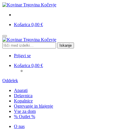
Košarica
0,00
€
Skip
Skip
to
to
Išči:
Iskanje
navigation
content
Prijavi se
Košarica
0,00
€
Oddelek
Aparati
Delavnica
Kopalnice
Ogrevanje in hlajenje
Vse za dom
% Outlet %
O nas