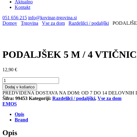
Aktualno
Kontakt
051 656 215
info@kovinar-trgovina.si
Domov
Trgovina
Vse za dom
Razdelilci / podaljški
PODALJŠEK 
PODALJŠEK 5 M / 4 VTIČNICE 
12,90
€
PODALJŠEK
5
Dodaj v košarico
M
PREDVIDENA DOSTAVA NA DOM: OD 7 DO 14 DELOVNIH 
/
Šifra:
99453
Kategoriji:
Razdelilci / podaljški
,
Vse za dom
4
EMOS
VTIČNICE
/
Opis
BELI
Brand
/
PVC
Opis
/