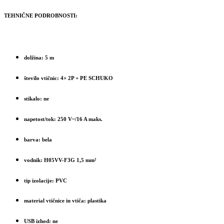
1,5
mm2
TEHNIČNE PODROBNOSTI:
količina
dolžina: 5 m
število vtičnic: 4× 2P + PE SCHUKO
stikalo: ne
napetost/tok: 250 V~/16 A maks.
barva: bela
vodnik: H05VV-F3G 1,5 mm²
tip izolacije: PVC
material vtičnice in vtiča: plastika
USB izhod: ne