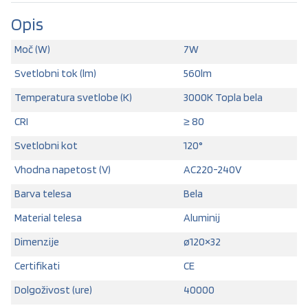
Opis
Moč (W)
7W
Svetlobni tok (lm)
560lm
Temperatura svetlobe (K)
3000K Topla bela
CRI
≥ 80
Svetlobni kot
120°
Vhodna napetost (V)
AC220-240V
Barva telesa
Bela
Material telesa
Aluminij
Dimenzije
ø120×32
Certifikati
CE
Dolgoživost (ure)
40000