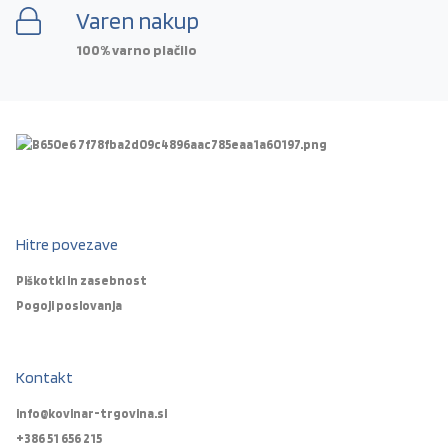
Varen nakup
100% varno plačilo
Hitre povezave
Piškotki in zasebnost
Pogoji poslovanja
Kontakt
info@kovinar-trgovina.si
+386 51 656 215