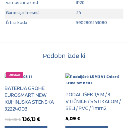
varnostni razred
IP20
Garancija (mesec)
24
Črtna koda
5902801243080
Podobni izdelki
AKCIJA!
BATERIJA GROHE
PODALJŠEK 1,5 M / 3
EUROSMART NEW
VTIČNICE / S STIKALOM /
KUHINJSKA STENSKA
BELI / PVC / 1 mm2
32224003
5,09
€
Izvirna cena je bila: 166,08 €.
Trenutna cena je: 136,13 €.
136,13
€
166,08
€