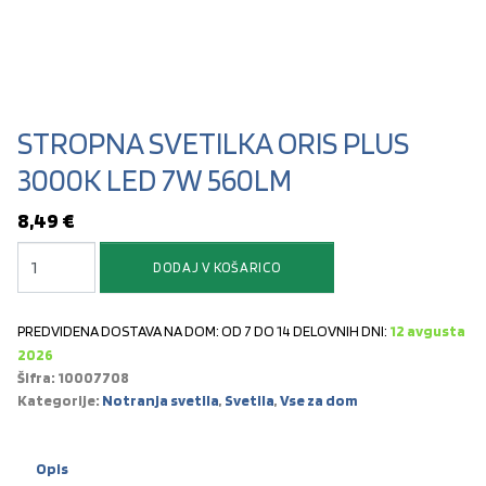
STROPNA SVETILKA ORIS PLUS
3000K LED 7W 560LM
8,49
€
STROPNA SVETILKA ORIS PLUS 3000K LED 7W 560LM količina
DODAJ V KOŠARICO
PREDVIDENA DOSTAVA NA DOM: OD 7 DO 14 DELOVNIH DNI:
12 avgusta
2026
Šifra:
10007708
Kategorije:
Notranja svetila
,
Svetila
,
Vse za dom
Opis