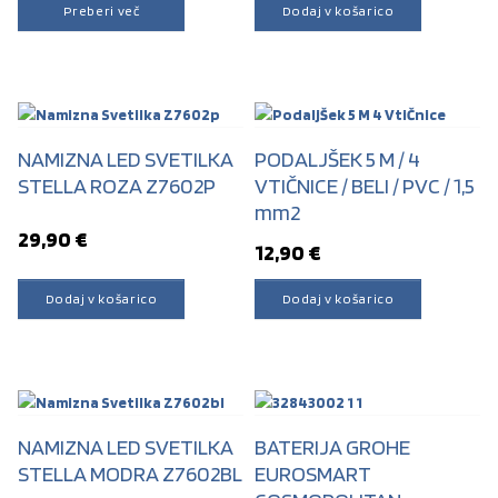
Preberi več
Dodaj v košarico
NAMIZNA LED SVETILKA
PODALJŠEK 5 M / 4
STELLA ROZA Z7602P
VTIČNICE / BELI / PVC / 1,5
mm2
29,90
€
12,90
€
Dodaj v košarico
Dodaj v košarico
NAMIZNA LED SVETILKA
BATERIJA GROHE
STELLA MODRA Z7602BL
EUROSMART